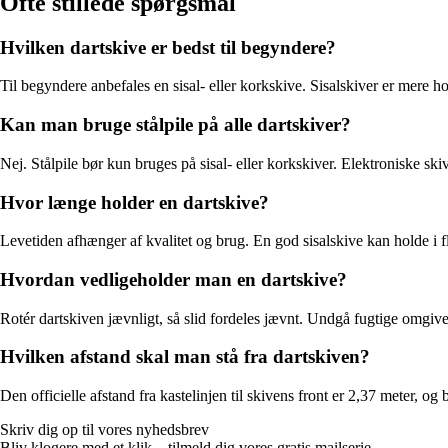
Ofte stillede spørgsmål
Hvilken dartskive er bedst til begyndere?
Til begyndere anbefales en sisal- eller korkskive. Sisalskiver er mere ho
Kan man bruge stålpile på alle dartskiver?
Nej. Stålpile bør kun bruges på sisal- eller korkskiver. Elektroniske ski
Hvor længe holder en dartskive?
Levetiden afhænger af kvalitet og brug. En god sisalskive kan holde i fl
Hvordan vedligeholder man en dartskive?
Rotér dartskiven jævnligt, så slid fordeles jævnt. Undgå fugtige omgivels
Hvilken afstand skal man stå fra dartskiven?
Den officielle afstand fra kastelinjen til skivens front er 2,37 meter, 
Skriv dig op til vores nyhedsbrev
Bliv klogere med et klik – tilmeld dig vores gratis mailserie.