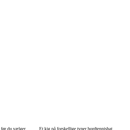
 før du vælger
Et kig på forskellige typer bordtennisbat