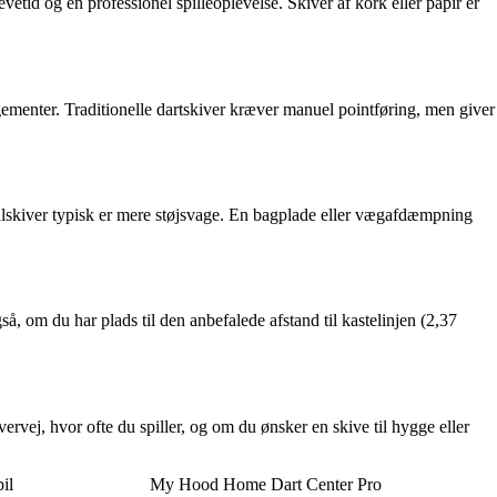
levetid og en professionel spilleoplevelse. Skiver af kork eller papir er
ngementer. Traditionelle dartskiver kræver manuel pointføring, men giver
salskiver typisk er mere støjsvage. En bagplade eller vægafdæmpning
, om du har plads til den anbefalede afstand til kastelinjen (2,37
ervej, hvor ofte du spiller, og om du ønsker en skive til hygge eller
il
My Hood Home Dart Center Pro