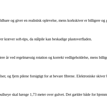
ldbare og giver en realistisk oplevelse, mens korkskiver er billigere og g
ver kræver soft-tips, da stålpile kan beskadige plastoverfladen.
ere år ved regelmæssig rotation og korrekt vedligeholdelse, mens billige
er, og fjern pilene forsigtigt for at bevare fibrene. Elektroniske skiver 
og bullseye skal hænge 1,73 meter over gulvet. Det gælder både for hjemm