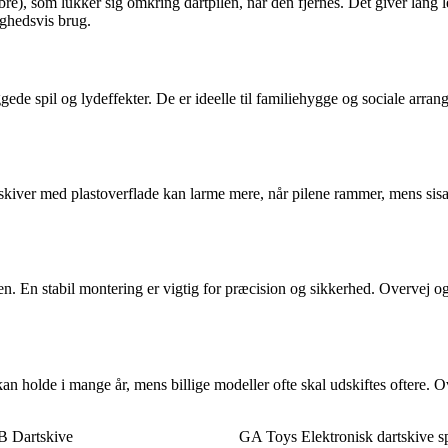
rfibre), som lukker sig omkring dartpilen, når den fjernes. Det giver lang 
lighedsvis brug.
gede spil og lydeffekter. De er ideelle til familiehygge og sociale arra
e skiver med plastoverflade kan larme mere, når pilene rammer, mens si
 En stabil montering er vigtig for præcision og sikkerhed. Overvej også
an holde i mange år, mens billige modeller ofte skal udskiftes oftere. Ov
 Dartskive
GA Toys Elektronisk dartskive sp