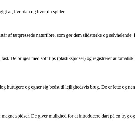
gigt af, hvordan og hvor du spiller.
står af tætpressede naturfibre, som gør dem slidstærke og selvhelende. De
g fast. De bruges med soft-tips (plastikspidser) og registrerer automatisk 
g hurtigere og egner sig bedst til lejlighedsvis brug. De er lette og n
lade magnetspidser. De giver mulighed for at introducere dart på en tryg