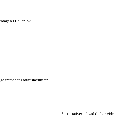
g
erdagen i Ballerup?
e fremtidens idrætsfaciliteter
Squatstativer – hvad du bør vide,