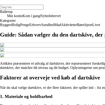
Ballerup
Min konto
Kom i gang
Nyhedsbrevet
Kategorier
Byggeri
Bolig
Penge
Erhverv
Sundhed
Mad
Aktiviteter
Børn
Sport
Livet
Guide: Sådan vælger du den dartskive, der p
Artiklen præsenterer et udvalg af dartskiver, der repræsenterer forskelli
dartskive, der matcher dit niveau og dit budget. Oplysningerne om produ
Faktorer at overveje ved køb af dartskive
Når du skal vælge dartskive, er der flere faktorer, der spiller ind – fra 
1. Materiale og holdbarhed