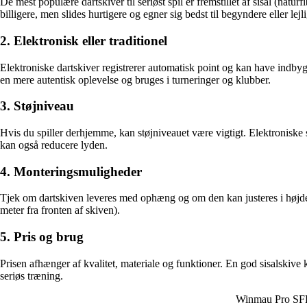
De mest populære dartskiver til seriøst spil er fremstillet af sisal (natu
billigere, men slides hurtigere og egner sig bedst til begyndere eller lej
2. Elektronisk eller traditionel
Elektroniske dartskiver registrerer automatisk point og kan have indbyg
en mere autentisk oplevelse og bruges i turneringer og klubber.
3. Støjniveau
Hvis du spiller derhjemme, kan støjniveauet være vigtigt. Elektronisk
kan også reducere lyden.
4. Monteringsmuligheder
Tjek om dartskiven leveres med ophæng og om den kan justeres i højden.
meter fra fronten af skiven).
5. Pris og brug
Prisen afhænger af kvalitet, materiale og funktioner. En god sisalskive k
seriøs træning.
Winmau Pro SFB