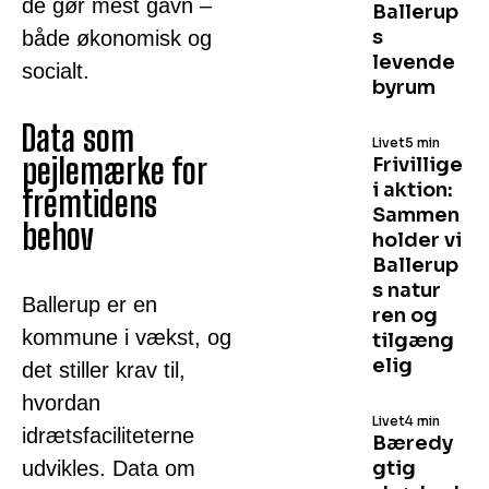
de gør mest gavn –
Ballerup
s
både økonomisk og
levende
socialt.
byrum
Data som
Livet
5 min
pejlemærke for
Frivillige
i aktion:
fremtidens
Sammen
behov
holder vi
Ballerup
s natur
Ballerup er en
ren og
kommune i vækst, og
tilgæng
elig
det stiller krav til,
hvordan
Livet
4 min
idrætsfaciliteterne
Bæredy
udvikles. Data om
gtig