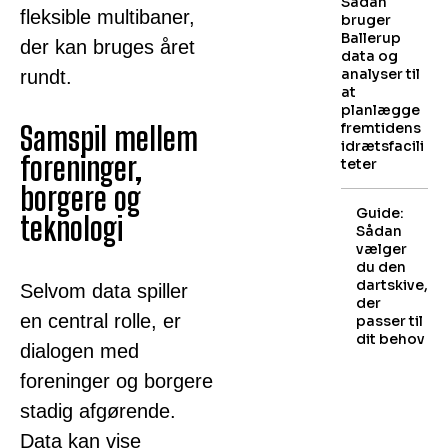
Sådan
fleksible multibaner,
bruger
Ballerup
der kan bruges året
data og
analyser til
rundt.
at
planlægge
fremtidens
Samspil mellem
idrætsfacili
foreninger,
teter
borgere og
Guide:
teknologi
Sådan
vælger
du den
dartskive,
Selvom data spiller
der
en central rolle, er
passer til
dit behov
dialogen med
foreninger og borgere
stadig afgørende.
Data kan vise