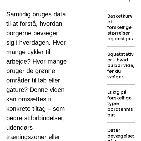
Samtidig bruges data
Basketkurv
e i
til at forstå, hvordan
forskellige
borgerne bevæger
størrelser
og designs
sig i hverdagen. Hvor
mange cykler til
Squatstativ
er – hvad
arbejde? Hvor mange
du bør vide,
bruger de grønne
før du
vælger
områder til løb eller
gåture? Denne viden
Et kig på
forskellige
kan omsættes til
typer
konkrete tiltag – som
bordtennis
bat
bedre stiforbindelser,
udendørs
Data i
bevægelse:
træningszoner eller