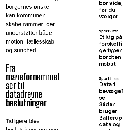
bør vide,
borgernes ønsker
før du
kan kommunen
vælger
skabe rammer, der
Sport
7 min
understøtter både
Et kig på
motion, fællesskab
forskelli
og sundhed.
ge typer
bordten
nisbat
Fra
mavefornemmel
Sport
3 min
ser til
Data i
bevægel
datadrevne
se:
beslutninger
Sådan
bruger
Ballerup
Tidligere blev
data og
beslutninger om nye