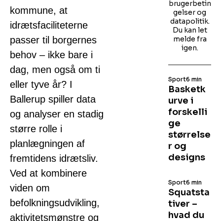
brugerbetin
kommune, at
gelser og
datapolitik.
idrætsfaciliteterne
Du kan let
passer til borgernes
melde fra
igen.
behov – ikke bare i
dag, men også om ti
Sport
6 min
eller tyve år? I
Basketk
Ballerup spiller data
urve i
forskelli
og analyser en stadig
ge
større rolle i
størrelse
planlægningen af
r og
designs
fremtidens idrætsliv.
Ved at kombinere
Sport
6 min
viden om
Squatsta
befolkningsudvikling,
tiver –
hvad du
aktivitetsmønstre og