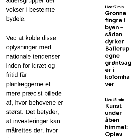
aldersgrupper der
Livet
7 min
vokser i bestemte
Grønne
bydele.
fingre i
byen –
sådan
Ved at koble disse
dyrker
oplysninger med
Ballerup
egne
nationale tendenser
grøntsag
inden for idræt og
er i
fritid får
koloniha
planlæggerne et
ver
mere præcist billede
Livet
5 min
af, hvor behovene er
Kunst
størst. Det betyder,
under
åben
at investeringer kan
himmel:
målrettes der, hvor
Oplev