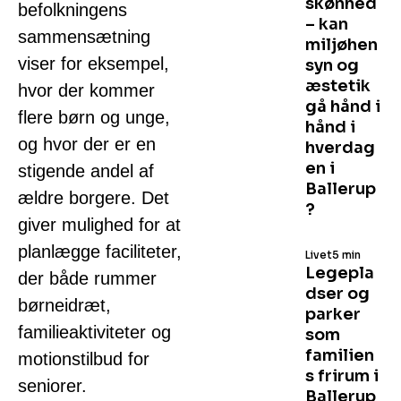
skønhed
befolkningens
– kan
sammensætning
miljøhen
viser for eksempel,
syn og
æstetik
hvor der kommer
gå hånd i
flere børn og unge,
hånd i
og hvor der er en
hverdag
en i
stigende andel af
Ballerup
ældre borgere. Det
?
giver mulighed for at
planlægge faciliteter,
Livet
5 min
Legepla
der både rummer
dser og
børneidræt,
parker
familieaktiviteter og
som
familien
motionstilbud for
s frirum i
seniorer.
Ballerup