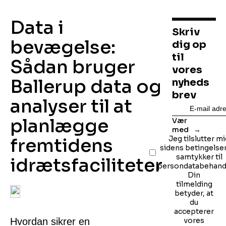
Data i
Skriv
bevægelse:
dig op
til
Sådan bruger
vores
Ballerup data og
nyheds
brev
analyser til at
planlægge
Vær
med
fremtidens
Jeg tilslutter m
sidens betingelse
samtykker til
idrætsfaciliteter
persondatabehandl
Din
tilmelding
betyder, at
du
accepterer
Hvordan sikrer en
vores