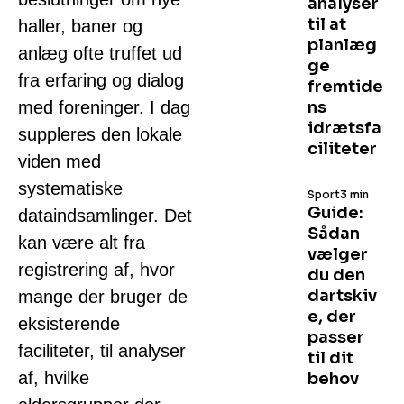
analyser
til at
haller, baner og
planlæg
anlæg ofte truffet ud
ge
fra erfaring og dialog
fremtide
med foreninger. I dag
ns
idrætsfa
suppleres den lokale
ciliteter
viden med
systematiske
Sport
3 min
Guide:
dataindsamlinger. Det
Sådan
kan være alt fra
vælger
registrering af, hvor
du den
dartskiv
mange der bruger de
e, der
eksisterende
passer
faciliteter, til analyser
til dit
af, hvilke
behov