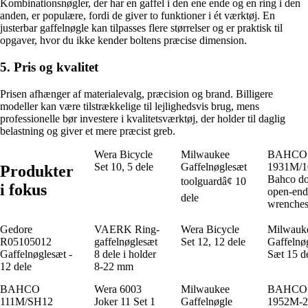
Kombinationsnøgler, der har en gaffel i den ene ende og en ring i den
anden, er populære, fordi de giver to funktioner i ét værktøj. En
justerbar gaffelnøgle kan tilpasses flere størrelser og er praktisk til
opgaver, hvor du ikke kender boltens præcise dimension.
5. Pris og kvalitet
Prisen afhænger af materialevalg, præcision og brand. Billigere
modeller kan være tilstrækkelige til lejlighedsvis brug, mens
professionelle bør investere i kvalitetsværktøj, der holder til daglig
belastning og giver et mere præcist greb.
Wera Bicycle
Milwaukee
BAHCO
Set 10, 5 dele
Gaffelnøglesæt
1931M/
Produkter
Bahco do
toolguardâ¢ 10
i fokus
open-end
dele
wrenche
Gedore
VAERK Ring-
Wera Bicycle
Milwauk
R05105012
gaffelnøglesæt
Set 12, 12 dele
Gaffelnø
Gaffelnøglesæt -
8 dele i holder
Sæt 15 d
12 dele
8-22 mm
BAHCO
Wera 6003
Milwaukee
BAHCO
111M/SH12
Joker 11 Set 1
Gaffelnøgle
1952M-2