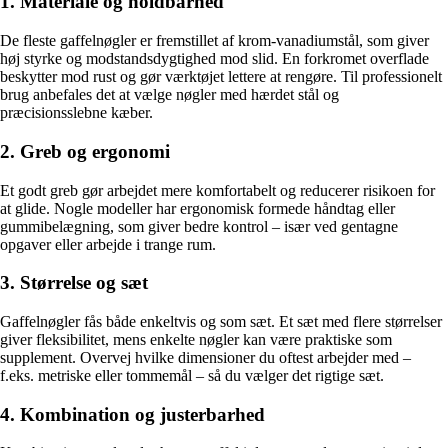
1. Materiale og holdbarhed
De fleste gaffelnøgler er fremstillet af krom-vanadiumstål, som giver
høj styrke og modstandsdygtighed mod slid. En forkromet overflade
beskytter mod rust og gør værktøjet lettere at rengøre. Til professionelt
brug anbefales det at vælge nøgler med hærdet stål og
præcisionsslebne kæber.
2. Greb og ergonomi
Et godt greb gør arbejdet mere komfortabelt og reducerer risikoen for
at glide. Nogle modeller har ergonomisk formede håndtag eller
gummibelægning, som giver bedre kontrol – især ved gentagne
opgaver eller arbejde i trange rum.
3. Størrelse og sæt
Gaffelnøgler fås både enkeltvis og som sæt. Et sæt med flere størrelser
giver fleksibilitet, mens enkelte nøgler kan være praktiske som
supplement. Overvej hvilke dimensioner du oftest arbejder med –
f.eks. metriske eller tommemål – så du vælger det rigtige sæt.
4. Kombination og justerbarhed