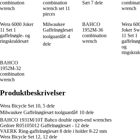
combination
combination
Sæt 7 dele
combinat
wrench
wrench set 11
wrench
pieces
Wera 6000 Joker
Milwaukee
BAHCO
Wera 60
11 Set 1
Gaffelnøglesæt
1952M-36
Joker Sw
gaffelnøgle- og
combination
11 Set 1
toolguardâ¢ 4
ringskraldesæt
wrench
gaffelnøg
dele
og
ringskral
BAHCO
1952M-32
combination
wrench
Produktbeskrivelser
Wera Bicycle Set 10, 5 dele
Milwaukee Gaffelnøglesæt toolguardâ¢ 10 dele
BAHCO 1931M/10T Bahco double open-end wrenches
Gedore R05105012 Gaffelnøglesæt - 12 dele
VAERK Ring-gaffelnøglesæt 8 dele i holder 8-22 mm
Wera Bicycle Set 12, 12 dele