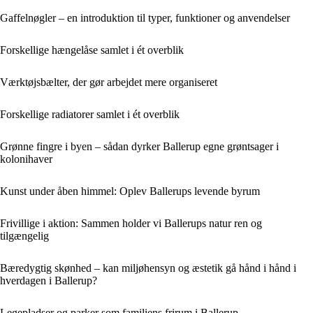
Gaffelnøgler – en introduktion til typer, funktioner og anvendelser
Forskellige hængelåse samlet i ét overblik
Værktøjsbælter, der gør arbejdet mere organiseret
Forskellige radiatorer samlet i ét overblik
Grønne fingre i byen – sådan dyrker Ballerup egne grøntsager i
kolonihaver
Kunst under åben himmel: Oplev Ballerups levende byrum
Frivillige i aktion: Sammen holder vi Ballerups natur ren og
tilgængelig
Bæredygtig skønhed – kan miljøhensyn og æstetik gå hånd i hånd i
hverdagen i Ballerup?
Legepladser og parker som familiens frirum i Ballerup