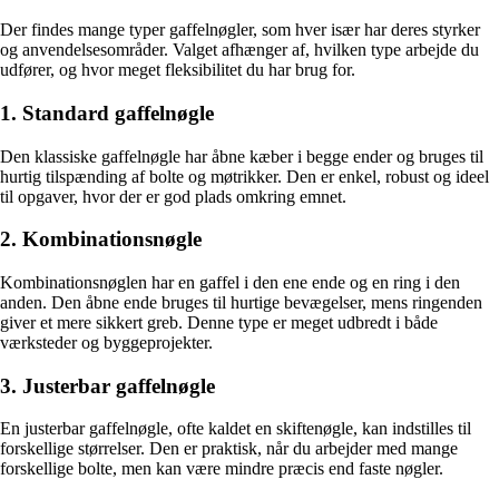
Der findes mange typer gaffelnøgler, som hver især har deres styrker
og anvendelsesområder. Valget afhænger af, hvilken type arbejde du
udfører, og hvor meget fleksibilitet du har brug for.
1. Standard gaffelnøgle
Den klassiske gaffelnøgle har åbne kæber i begge ender og bruges til
hurtig tilspænding af bolte og møtrikker. Den er enkel, robust og ideel
til opgaver, hvor der er god plads omkring emnet.
2. Kombinationsnøgle
Kombinationsnøglen har en gaffel i den ene ende og en ring i den
anden. Den åbne ende bruges til hurtige bevægelser, mens ringenden
giver et mere sikkert greb. Denne type er meget udbredt i både
værksteder og byggeprojekter.
3. Justerbar gaffelnøgle
En justerbar gaffelnøgle, ofte kaldet en skiftenøgle, kan indstilles til
forskellige størrelser. Den er praktisk, når du arbejder med mange
forskellige bolte, men kan være mindre præcis end faste nøgler.