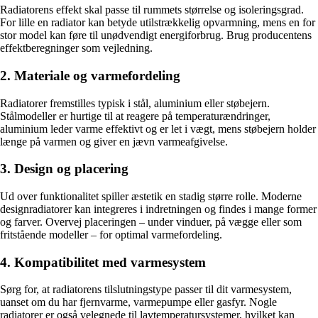
Radiatorens effekt skal passe til rummets størrelse og isoleringsgrad.
For lille en radiator kan betyde utilstrækkelig opvarmning, mens en for
stor model kan føre til unødvendigt energiforbrug. Brug producentens
effektberegninger som vejledning.
2. Materiale og varmefordeling
Radiatorer fremstilles typisk i stål, aluminium eller støbejern.
Stålmodeller er hurtige til at reagere på temperaturændringer,
aluminium leder varme effektivt og er let i vægt, mens støbejern holder
længe på varmen og giver en jævn varmeafgivelse.
3. Design og placering
Ud over funktionalitet spiller æstetik en stadig større rolle. Moderne
designradiatorer kan integreres i indretningen og findes i mange former
og farver. Overvej placeringen – under vinduer, på vægge eller som
fritstående modeller – for optimal varmefordeling.
4. Kompatibilitet med varmesystem
Sørg for, at radiatorens tilslutningstype passer til dit varmesystem,
uanset om du har fjernvarme, varmepumpe eller gasfyr. Nogle
radiatorer er også velegnede til lavtemperatursystemer, hvilket kan