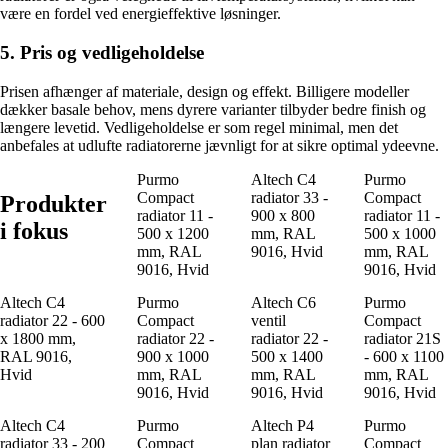
være en fordel ved energieffektive løsninger.
5. Pris og vedligeholdelse
Prisen afhænger af materiale, design og effekt. Billigere modeller
dækker basale behov, mens dyrere varianter tilbyder bedre finish og
længere levetid. Vedligeholdelse er som regel minimal, men det
anbefales at udlufte radiatorerne jævnligt for at sikre optimal ydeevne.
Purmo
Altech C4
Purmo
Compact
radiator 33 -
Compact
Produkter
radiator 11 -
900 x 800
radiator 11 -
i fokus
500 x 1200
mm, RAL
500 x 1000
mm, RAL
9016, Hvid
mm, RAL
9016, Hvid
9016, Hvid
Altech C4
Purmo
Altech C6
Purmo
radiator 22 - 600
Compact
ventil
Compact
x 1800 mm,
radiator 22 -
radiator 22 -
radiator 21S
RAL 9016,
900 x 1000
500 x 1400
- 600 x 1100
Hvid
mm, RAL
mm, RAL
mm, RAL
9016, Hvid
9016, Hvid
9016, Hvid
Altech C4
Purmo
Altech P4
Purmo
radiator 33 - 200
Compact
plan radiator
Compact