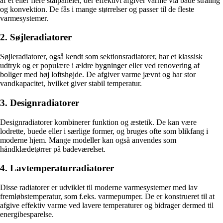
af et eller flere stålpaneler, der effektivt afgiver varme via både stråling
og konvektion. De fås i mange størrelser og passer til de fleste
varmesystemer.
2. Søjleradiatorer
Søjleradiatorer, også kendt som sektionsradiatorer, har et klassisk
udtryk og er populære i ældre bygninger eller ved renovering af
boliger med høj loftshøjde. De afgiver varme jævnt og har stor
vandkapacitet, hvilket giver stabil temperatur.
3. Designradiatorer
Designradiatorer kombinerer funktion og æstetik. De kan være
lodrette, buede eller i særlige former, og bruges ofte som blikfang i
moderne hjem. Mange modeller kan også anvendes som
håndklædetørrer på badeværelset.
4. Lavtemperaturradiatorer
Disse radiatorer er udviklet til moderne varmesystemer med lav
fremløbstemperatur, som f.eks. varmepumper. De er konstrueret til at
afgive effektiv varme ved lavere temperaturer og bidrager dermed til
energibesparelse.