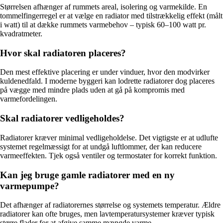
Størrelsen afhænger af rummets areal, isolering og varmekilde. En
tommelfingerregel er at vælge en radiator med tilstrækkelig effekt (målt
i watt) til at dække rummets varmebehov – typisk 60–100 watt pr.
kvadratmeter.
Hvor skal radiatoren placeres?
Den mest effektive placering er under vinduer, hvor den modvirker
kuldenedfald. I moderne byggeri kan lodrette radiatorer dog placeres
på vægge med mindre plads uden at gå på kompromis med
varmefordelingen.
Skal radiatorer vedligeholdes?
Radiatorer kræver minimal vedligeholdelse. Det vigtigste er at udlufte
systemet regelmæssigt for at undgå luftlommer, der kan reducere
varmeeffekten. Tjek også ventiler og termostater for korrekt funktion.
Kan jeg bruge gamle radiatorer med en ny
varmepumpe?
Det afhænger af radiatorernes størrelse og systemets temperatur. Ældre
radiatorer kan ofte bruges, men lavtemperatursystemer kræver typisk
større flader for at afgive samme mængde varme.