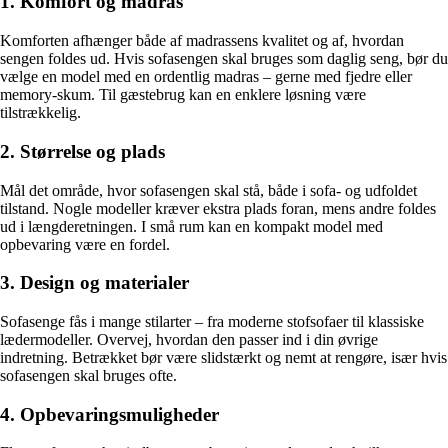
1. Komfort og madras
Komforten afhænger både af madrassens kvalitet og af, hvordan
sengen foldes ud. Hvis sofasengen skal bruges som daglig seng, bør du
vælge en model med en ordentlig madras – gerne med fjedre eller
memory-skum. Til gæstebrug kan en enklere løsning være
tilstrækkelig.
2. Størrelse og plads
Mål det område, hvor sofasengen skal stå, både i sofa- og udfoldet
tilstand. Nogle modeller kræver ekstra plads foran, mens andre foldes
ud i længderetningen. I små rum kan en kompakt model med
opbevaring være en fordel.
3. Design og materialer
Sofasenge fås i mange stilarter – fra moderne stofsofaer til klassiske
lædermodeller. Overvej, hvordan den passer ind i din øvrige
indretning. Betrækket bør være slidstærkt og nemt at rengøre, især hvis
sofasengen skal bruges ofte.
4. Opbevaringsmuligheder