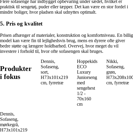
Flere sofasenge har indbygget opbevaring under sædet, hvilket er
praktisk til sengetøj, puder eller tæpper. Det kan være en stor fordel i
mindre boliger, hvor pladsen skal udnyttes optimalt.
5. Pris og kvalitet
Prisen afhænger af materialer, konstruktion og komfortniveau. En billig
model kan være fin til lejlighedsvis brug, mens en dyrere ofte giver
bedre støtte og længere holdbarhed. Overvej, hvor meget du vil
investere i forhold til, hvor ofte sofasengen skal bruges.
Dennis,
Hoppekids
Nikki,
Sofaseng,
ECO
Sofaseng,
Produkter
sort,
Luxury
grøn,
i fokus
H73x101x219
Juniorseng
H73x208x10
cm, fyrretræ
med
cm, fyrretræ
sengehest
1/2 -
70x160
cm
Dennis,
Sofaseng,
mørkegrå,
H73x101x219