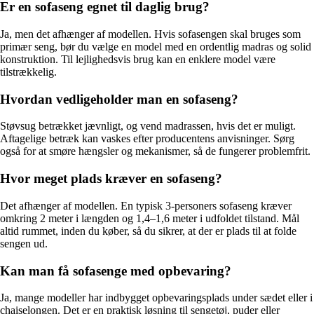
Er en sofaseng egnet til daglig brug?
Ja, men det afhænger af modellen. Hvis sofasengen skal bruges som
primær seng, bør du vælge en model med en ordentlig madras og solid
konstruktion. Til lejlighedsvis brug kan en enklere model være
tilstrækkelig.
Hvordan vedligeholder man en sofaseng?
Støvsug betrækket jævnligt, og vend madrassen, hvis det er muligt.
Aftagelige betræk kan vaskes efter producentens anvisninger. Sørg
også for at smøre hængsler og mekanismer, så de fungerer problemfrit.
Hvor meget plads kræver en sofaseng?
Det afhænger af modellen. En typisk 3-personers sofaseng kræver
omkring 2 meter i længden og 1,4–1,6 meter i udfoldet tilstand. Mål
altid rummet, inden du køber, så du sikrer, at der er plads til at folde
sengen ud.
Kan man få sofasenge med opbevaring?
Ja, mange modeller har indbygget opbevaringsplads under sædet eller i
chaiselongen. Det er en praktisk løsning til sengetøj, puder eller