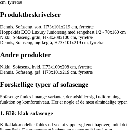
cm, fyrretræ
Produktbeskrivelser
Dennis, Sofaseng, sort, H73x101x219 cm, fyrretræ
Hoppekids ECO Luxury Juniorseng med sengehest 1/2 - 70x160 cm
Nikki, Sofaseng, grøn, H73x208x100 cm, fyrretræ
Dennis, Sofaseng, mørkegrå, H73x101x219 cm, fyrretræ
Andre produkter
Nikki, Sofaseng, hvid, H73x100x208 cm, fyrretræ
Dennis, Sofaseng, grå, H73x101x219 cm, fyrretræ
Forskellige typer af sofasenge
Sofasenge findes i mange varianter, der adskiller sig i udformning,
funktion og komfortniveau. Her er nogle af de mest almindelige typer.
1. Klik-klak-sofasenge
Klik-klak-modeller foldes ud ved at vippe ryglænet bagover, indtil det
ligger fladt. De er nemme at betjene og passer godt i små rum.