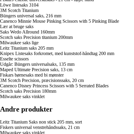
Löwe listesaks 3104
3M Scotch Titanium
Büngers universal saks, 216 mm
Canenco Minnie Mouse Pinking Scissors with 5 Pinking Blade
Lær at bruge saks
Saks Wedo Allround 160mm
Scotch saks Precision titanium 200mm
Milwaukee saks lige
Leitz Titanium saks 205 mm
Knipex Listesaks forkromet, med kunststof-håndtag 200 mm
Esselte scissors
Udgår: Büngers universalsaks, 135 mm
Maped Ultimate Precision saks, 13 cm
Fiskars børnesaks med bi mønster
3M Scotch Precision, præcisionssaks, 20 cm
Canenco Disney Princess Scissors with 5 Serrated Blades
Scotch saks Precision 180mm
Milwaukee saks vinklet
Andre produkter
Leitz Titanium Saks non stick 205 mm, sort
Fiskers universal venstrehåndssaks, 21 cm
Milwaukee saks vinklet