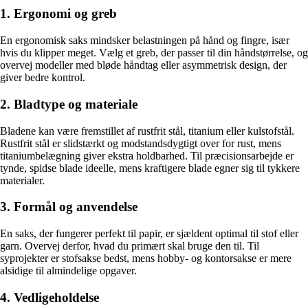
1. Ergonomi og greb
En ergonomisk saks mindsker belastningen på hånd og fingre, især
hvis du klipper meget. Vælg et greb, der passer til din håndstørrelse, og
overvej modeller med bløde håndtag eller asymmetrisk design, der
giver bedre kontrol.
2. Bladtype og materiale
Bladene kan være fremstillet af rustfrit stål, titanium eller kulstofstål.
Rustfrit stål er slidstærkt og modstandsdygtigt over for rust, mens
titaniumbelægning giver ekstra holdbarhed. Til præcisionsarbejde er
tynde, spidse blade ideelle, mens kraftigere blade egner sig til tykkere
materialer.
3. Formål og anvendelse
En saks, der fungerer perfekt til papir, er sjældent optimal til stof eller
garn. Overvej derfor, hvad du primært skal bruge den til. Til
syprojekter er stofsakse bedst, mens hobby- og kontorsakse er mere
alsidige til almindelige opgaver.
4. Vedligeholdelse