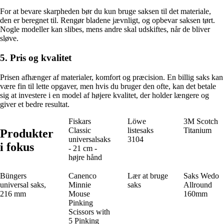
For at bevare skarpheden bør du kun bruge saksen til det materiale,
den er beregnet til. Rengør bladene jævnligt, og opbevar saksen tørt.
Nogle modeller kan slibes, mens andre skal udskiftes, når de bliver
sløve.
5. Pris og kvalitet
Prisen afhænger af materialer, komfort og præcision. En billig saks kan
være fin til lette opgaver, men hvis du bruger den ofte, kan det betale
sig at investere i en model af højere kvalitet, der holder længere og
giver et bedre resultat.
Fiskars
Löwe
3M Scotch
Classic
listesaks
Titanium
Produkter
universalsaks
3104
i fokus
- 21 cm -
højre hånd
Büngers
Canenco
Lær at bruge
Saks Wedo
universal saks,
Minnie
saks
Allround
216 mm
Mouse
160mm
Pinking
Scissors with
5 Pinking