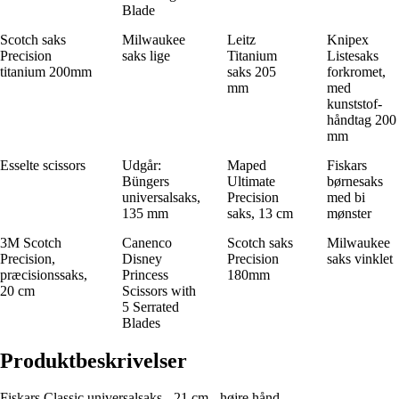
Blade
Scotch saks
Milwaukee
Leitz
Knipex
Precision
saks lige
Titanium
Listesaks
titanium 200mm
saks 205
forkromet,
mm
med
kunststof-
håndtag 200
mm
Esselte scissors
Udgår:
Maped
Fiskars
Büngers
Ultimate
børnesaks
universalsaks,
Precision
med bi
135 mm
saks, 13 cm
mønster
3M Scotch
Canenco
Scotch saks
Milwaukee
Precision,
Disney
Precision
saks vinklet
præcisionssaks,
Princess
180mm
20 cm
Scissors with
5 Serrated
Blades
Produktbeskrivelser
Fiskars Classic universalsaks - 21 cm - højre hånd