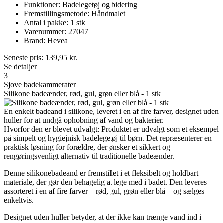
Funktioner: Badelegetøj og bidering
Fremstillingsmetode: Håndmalet
Antal i pakke: 1 stk
Varenummer: 27047
Brand: Hevea
Seneste pris:
139,95
kr.
Se detaljer
3
Sjove badekammerater
Silikone badeænder, rød, gul, grøn eller blå - 1 stk
En enkelt badeand i silikone, leveret i en af fire farver, designet uden
huller for at undgå ophobning af vand og bakterier.
Hvorfor den er blevet udvalgt: Produktet er udvalgt som et eksempel
på simpelt og hygiejnisk badelegetøj til børn. Det repræsenterer en
praktisk løsning for forældre, der ønsker et sikkert og
rengøringsvenligt alternativ til traditionelle badeænder.
Denne silikonebadeand er fremstillet i et fleksibelt og holdbart
materiale, der gør den behagelig at lege med i badet. Den leveres
assorteret i en af fire farver – rød, gul, grøn eller blå – og sælges
enkeltvis.
Designet uden huller betyder, at der ikke kan trænge vand ind i