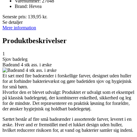
Varenummer: 27048
Brand: Hevea
Seneste pris:
139,95
kr.
Se detaljer
Mere information
Produktbeskrivelser
1
Sjov badeleg
Badeand 4 stk ass. i æske
Et sæt med fire badeænder i forskellige farver, designet uden huller
for at forhindre bakterievækst og gøre badetiden sjov og hygiejnisk
for små børn.
Hvorfor den er blevet udvalgt: Produktet er udvalgt som et eksempel
på klassisk badelegetøj, der kombinerer enkelhed, sikkerhed og leg
for de mindste. Det repræsenterer en praktisk løsning for forældre,
der ønsker hygiejnisk og holdbart badelegetøj.
Sættet består af fire små badeænder i assorterede farver, leveret i en
æske. Hver and er fremstillet med et lukket design uden huller,
hvilket reducerer risikoen for, at vand og bakterier samler sig indeni.