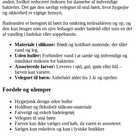
anden, hvilket reducerer risikoen for dannelse af indvendige
bakterier. Det gør den særligt velegnet til små børn, hvor hygiejne
og sikkerhed er vigtige hensyn.
Badeanden er beregnet til børn fra omkring treårsalderen og op, og
den kan bruges som en sjov ledsager under badetid eller som en del
af vandleg i badekar eller soppebassin.
Materiale i silikone:
Blødt og holdbart materiale, der tåler
vand og leg.
Uden huller:
Forhindrer vand i at samle sig indvendigt og
mindsker risikoen for bakterier.
Assorterede farver:
Leveres i rød, gul, grøn eller blå –
farven kan variere.
Velegnet til børn:
Anbefalet alder fra 3 år og opefter.
Fordele og ulemper
Hygiejnisk design uden huller
Holdbart og fleksibelt silikone-materiale
Farverigt og enkelt badelegetøj
Velegnet til små børn
Farven kan ikke vælges ved køb, da varen er assorteret
Sælges kun enkeltvis og kun i fysiske butikker