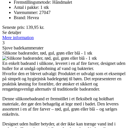
Fremstillingsmetode: Håndmalet
Antal i pakke: 1 stk
Varenummer: 27047
Brand: Hevea
Seneste pris:
139,95
kr.
Se detaljer
Mere information
3
Sjove badekammerater
Silikone badeænder, rød, gul, grøn eller blå - 1 stk
En enkelt badeand i silikone, leveret i en af fire farver, designet uden
huller for at undgå ophobning af vand og bakterier.
Hvorfor den er blevet udvalgt: Produktet er udvalgt som et eksempel
på simpelt og hygiejnisk badelegetøj til børn. Det repræsenterer en
praktisk løsning for forældre, der ønsker et sikkert og
rengøringsvenligt alternativ til traditionelle badeænder.
Denne silikonebadeand er fremstillet i et fleksibelt og holdbart
materiale, der gør den behagelig at lege med i badet. Den leveres
assorteret i en af fire farver – rød, gul, grøn eller blå – og sælges
enkeltvis.
Designet uden huller betyder, at der ikke kan trænge vand ind i