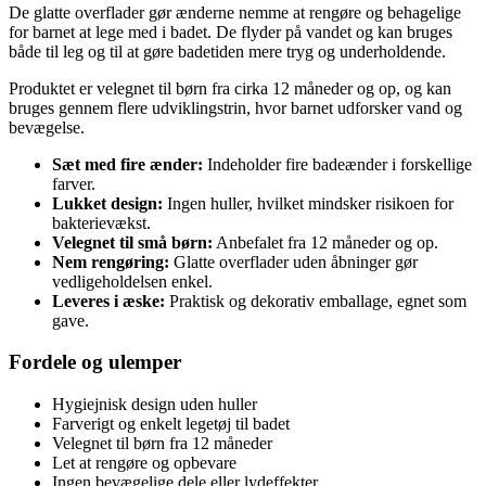
De glatte overflader gør ænderne nemme at rengøre og behagelige
for barnet at lege med i badet. De flyder på vandet og kan bruges
både til leg og til at gøre badetiden mere tryg og underholdende.
Produktet er velegnet til børn fra cirka 12 måneder og op, og kan
bruges gennem flere udviklingstrin, hvor barnet udforsker vand og
bevægelse.
Sæt med fire ænder:
Indeholder fire badeænder i forskellige
farver.
Lukket design:
Ingen huller, hvilket mindsker risikoen for
bakterievækst.
Velegnet til små børn:
Anbefalet fra 12 måneder og op.
Nem rengøring:
Glatte overflader uden åbninger gør
vedligeholdelsen enkel.
Leveres i æske:
Praktisk og dekorativ emballage, egnet som
gave.
Fordele og ulemper
Hygiejnisk design uden huller
Farverigt og enkelt legetøj til badet
Velegnet til børn fra 12 måneder
Let at rengøre og opbevare
Ingen bevægelige dele eller lydeffekter