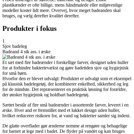
plastikænder er ofte billige, mens håndmalede eller miljøvenlige
modeller koster lidt mere. Overvej, hvor meget badeanden skal
bruges, og vælg derefter kvalitet derefter.
Produkter i fokus
1
Sjov badeleg
Badeand 4 stk ass. i æske
Et sæt med fire badeænder i forskellige farver, designet uden huller
for at forhindre bakterievækst og gøre badetiden sjov og hygiejnisk
for små børn.
Hvorfor den er blevet udvalgt: Produktet er udvalgt som et eksempel
på klassisk badelegetøj, der kombinerer enkelhed, sikkerhed og leg
for de mindste. Det repræsenterer en praktisk løsning for forældre,
der ønsker hygiejnisk og holdbart badelegetøj.
Sættet består af fire små badeænder i assorterede farver, leveret i en
æske. Hver and er fremstillet med et lukket design uden huller,
hvilket reducerer risikoen for, at vand og bakterier samler sig indeni.
De glatte overflader gør ænderne nemme at rengøre og behagelige
for barnet at lege med i badet. De flyder på vandet og kan bruges