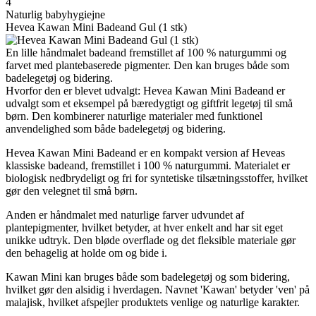
4
Naturlig babyhygiejne
Hevea Kawan Mini Badeand Gul (1 stk)
En lille håndmalet badeand fremstillet af 100 % naturgummi og
farvet med plantebaserede pigmenter. Den kan bruges både som
badelegetøj og bidering.
Hvorfor den er blevet udvalgt: Hevea Kawan Mini Badeand er
udvalgt som et eksempel på bæredygtigt og giftfrit legetøj til små
børn. Den kombinerer naturlige materialer med funktionel
anvendelighed som både badelegetøj og bidering.
Hevea Kawan Mini Badeand er en kompakt version af Heveas
klassiske badeand, fremstillet i 100 % naturgummi. Materialet er
biologisk nedbrydeligt og fri for syntetiske tilsætningsstoffer, hvilket
gør den velegnet til små børn.
Anden er håndmalet med naturlige farver udvundet af
plantepigmenter, hvilket betyder, at hver enkelt and har sit eget
unikke udtryk. Den bløde overflade og det fleksible materiale gør
den behagelig at holde om og bide i.
Kawan Mini kan bruges både som badelegetøj og som bidering,
hvilket gør den alsidig i hverdagen. Navnet 'Kawan' betyder 'ven' på
malajisk, hvilket afspejler produktets venlige og naturlige karakter.