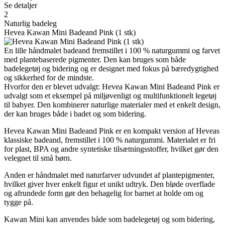
Se detaljer
2
Naturlig badeleg
Hevea Kawan Mini Badeand Pink (1 stk)
En lille håndmalet badeand fremstillet i 100 % naturgummi og farvet
med plantebaserede pigmenter. Den kan bruges som både
badelegetøj og bidering og er designet med fokus på bæredygtighed
og sikkerhed for de mindste.
Hvorfor den er blevet udvalgt: Hevea Kawan Mini Badeand Pink er
udvalgt som et eksempel på miljøvenligt og multifunktionelt legetøj
til babyer. Den kombinerer naturlige materialer med et enkelt design,
der kan bruges både i badet og som bidering.
Hevea Kawan Mini Badeand Pink er en kompakt version af Heveas
klassiske badeand, fremstillet i 100 % naturgummi. Materialet er fri
for plast, BPA og andre syntetiske tilsætningsstoffer, hvilket gør den
velegnet til små børn.
Anden er håndmalet med naturfarver udvundet af plantepigmenter,
hvilket giver hver enkelt figur et unikt udtryk. Den bløde overflade
og afrundede form gør den behagelig for barnet at holde om og
tygge på.
Kawan Mini kan anvendes både som badelegetøj og som bidering,