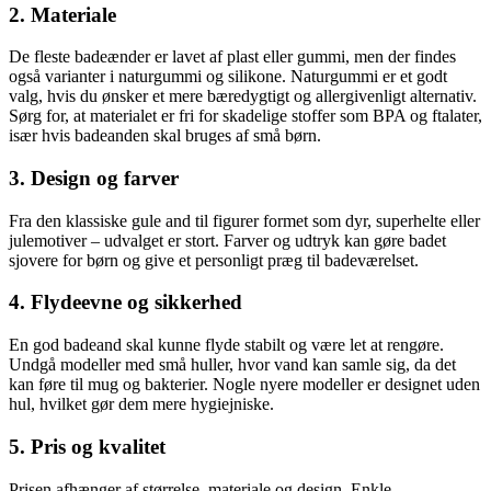
2. Materiale
De fleste badeænder er lavet af plast eller gummi, men der findes
også varianter i naturgummi og silikone. Naturgummi er et godt
valg, hvis du ønsker et mere bæredygtigt og allergivenligt alternativ.
Sørg for, at materialet er fri for skadelige stoffer som BPA og ftalater,
især hvis badeanden skal bruges af små børn.
3. Design og farver
Fra den klassiske gule and til figurer formet som dyr, superhelte eller
julemotiver – udvalget er stort. Farver og udtryk kan gøre badet
sjovere for børn og give et personligt præg til badeværelset.
4. Flydeevne og sikkerhed
En god badeand skal kunne flyde stabilt og være let at rengøre.
Undgå modeller med små huller, hvor vand kan samle sig, da det
kan føre til mug og bakterier. Nogle nyere modeller er designet uden
hul, hvilket gør dem mere hygiejniske.
5. Pris og kvalitet
Prisen afhænger af størrelse, materiale og design. Enkle