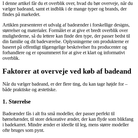
I denne artikel får du et overblik over, hvad du bør overveje, når du
vælger badeand, samt et indblik i de mange typer og brands, der
findes på markedet.
Artiklen præsenterer et udvalg af badeænder i forskellige designs,
størrelser og materialer. Formålet er at give et bredt overblik over
mulighederne, så du lettere kan finde den type, der passer bedst til
din familie og dit badeværelse. Oplysningerne om produkterne er
baseret på offentligt tilgængelige beskrivelser fra producenter og
forhandlere og er opsummeret for at give et klart og informativt
overblik.
Faktorer at overveje ved køb af badeand
Når du vælger badeand, er der flere ting, du kan tage højde for –
både praktiske og æstetiske.
1. Størrelse
Badeænder fås i alt fra små modeller, der passer perfekt til
børnehænder, til store dekorative ænder, der kan flyde som blikfang
i badekarret. Mindre ænder er ideelle til leg, mens større modeller
ofte bruges som pynt.