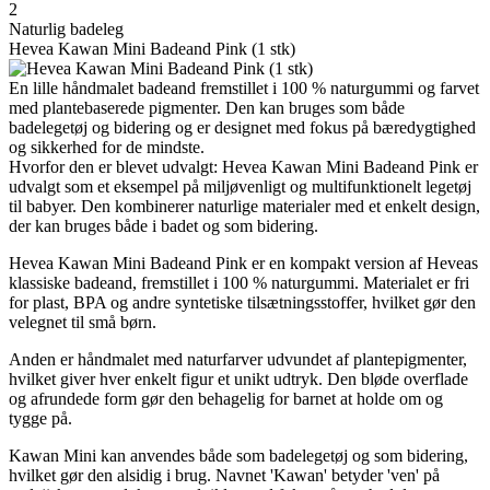
2
Naturlig badeleg
Hevea Kawan Mini Badeand Pink (1 stk)
En lille håndmalet badeand fremstillet i 100 % naturgummi og farvet
med plantebaserede pigmenter. Den kan bruges som både
badelegetøj og bidering og er designet med fokus på bæredygtighed
og sikkerhed for de mindste.
Hvorfor den er blevet udvalgt: Hevea Kawan Mini Badeand Pink er
udvalgt som et eksempel på miljøvenligt og multifunktionelt legetøj
til babyer. Den kombinerer naturlige materialer med et enkelt design,
der kan bruges både i badet og som bidering.
Hevea Kawan Mini Badeand Pink er en kompakt version af Heveas
klassiske badeand, fremstillet i 100 % naturgummi. Materialet er fri
for plast, BPA og andre syntetiske tilsætningsstoffer, hvilket gør den
velegnet til små børn.
Anden er håndmalet med naturfarver udvundet af plantepigmenter,
hvilket giver hver enkelt figur et unikt udtryk. Den bløde overflade
og afrundede form gør den behagelig for barnet at holde om og
tygge på.
Kawan Mini kan anvendes både som badelegetøj og som bidering,
hvilket gør den alsidig i brug. Navnet 'Kawan' betyder 'ven' på