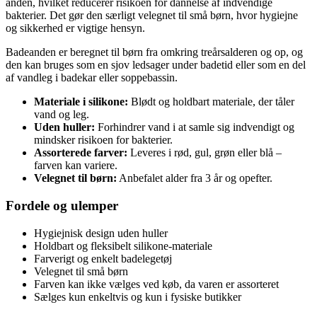
anden, hvilket reducerer risikoen for dannelse af indvendige
bakterier. Det gør den særligt velegnet til små børn, hvor hygiejne
og sikkerhed er vigtige hensyn.
Badeanden er beregnet til børn fra omkring treårsalderen og op, og
den kan bruges som en sjov ledsager under badetid eller som en del
af vandleg i badekar eller soppebassin.
Materiale i silikone:
Blødt og holdbart materiale, der tåler
vand og leg.
Uden huller:
Forhindrer vand i at samle sig indvendigt og
mindsker risikoen for bakterier.
Assorterede farver:
Leveres i rød, gul, grøn eller blå –
farven kan variere.
Velegnet til børn:
Anbefalet alder fra 3 år og opefter.
Fordele og ulemper
Hygiejnisk design uden huller
Holdbart og fleksibelt silikone-materiale
Farverigt og enkelt badelegetøj
Velegnet til små børn
Farven kan ikke vælges ved køb, da varen er assorteret
Sælges kun enkeltvis og kun i fysiske butikker